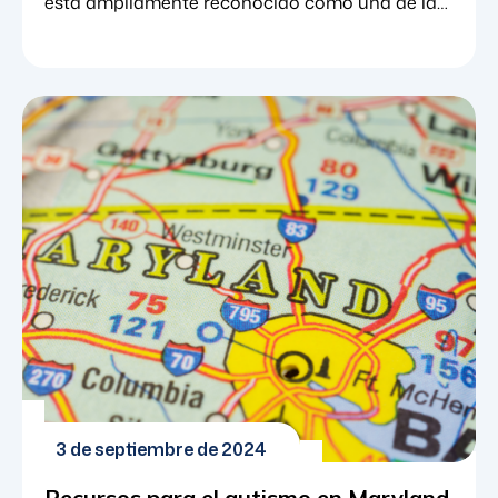
está ampliamente reconocido como una de las
mejores opciones de tratamiento para los niños
con trastorno del espectro autista (TEA). El
método de tratamiento sigue la investigación
basada en la evidencia para abordar el
aprendizaje y el comportamiento desde una
perspectiva científica. Hay una variedad de
información disponible sobre la terapia ABA en
MD específicamente. BCBAs administrar la
terapia ABA [...]
3 de septiembre de 2024
Recursos para el autismo en Maryland