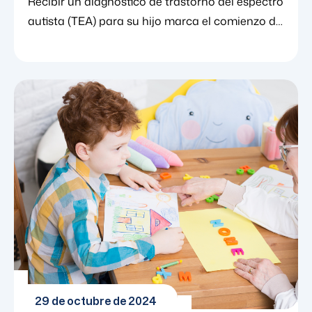
Recibir un diagnóstico de trastorno del espectro
autista (TEA) para su hijo marca el comienzo de
un nuevo capítulo, uno lleno de preguntas, hitos
únicos y la necesidad de una sólida red de
apoyo. En Baltimore, las familias se encuentran
en un centro de investigación y defensa del
neurodesarrollo. Desde institutos clínicos de
renombre mundial hasta redes de padres de
base, la ciudad encantadora [...]
29 de octubre de 2024