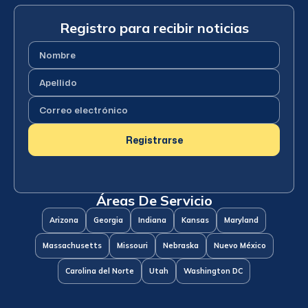
Registro para recibir noticias
Nombre
(Requerido)
Apellido
(Requerido)
Correo
electrónico
(Requerido)
Registrarse
Áreas De Servicio
Arizona
Georgia
Indiana
Kansas
Maryland
Massachusetts
Missouri
Nebraska
Nuevo México
Carolina del Norte
Utah
Washington DC