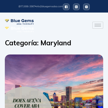
(617) 898-3967
info@bluegemsaba.com
Categoría:
Maryland