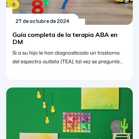
27 de octubre de 2024
Guía completa de la terapia ABA en
DM
Si a su hijo le han diagnosticado un trastorno
del espectro autista (TEA), tal vez se pregunte
cómo puede obtener el apoyo que necesita
para llevar una vida feliz y plena. Aunque los
niños con espectro autista se enfrentan a retos
a los que no se enfrentan algunos niños
neurotípicos, también pueden desarrollar estas
habilidades mediante opciones de tratamiento
dirigidas y específicas. [...]