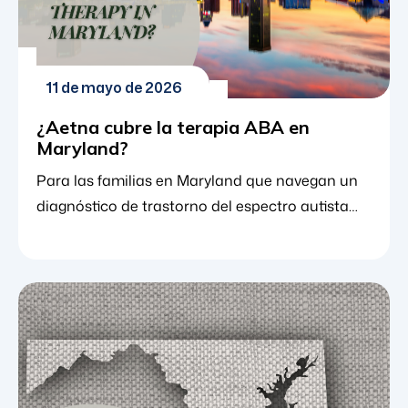
11 de mayo de 2026
¿Aetna cubre la terapia ABA en
Maryland?
Para las familias en Maryland que navegan un
diagnóstico de trastorno del espectro autista
(TEA), el camino por delante a menudo se siente
como una serie de rompecabezas complejos.
Una de las piezas más importantes de ese
rompecabezas es el análisis conductual
aplicado (terapia ABA). Ampliamente
reconocido como la intervención más efectiva y
basada en la investigación para el autismo, el