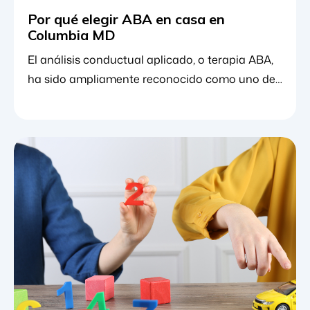
Por qué elegir ABA en casa en
Columbia MD
El análisis conductual aplicado, o terapia ABA,
ha sido ampliamente reconocido como uno de
los principales tratamientos para niños con
autismo. Este enfoque científico del aprendizaje
y el comportamiento ayuda a los niños a
adquirir algunas de las habilidades
comunicativas, sociales y de la vida diaria con
las que suelen tener dificultades. Una de las
mayores ventajas de la terapia ABA es que [...]