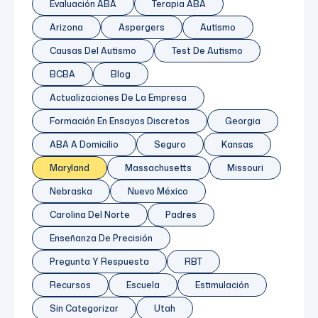
Evaluación ABA
Terapia ABA
Arizona
Aspergers
Autismo
Causas Del Autismo
Test De Autismo
BCBA
Blog
Actualizaciones De La Empresa
Formación En Ensayos Discretos
Georgia
ABA A Domicilio
Seguro
Kansas
Maryland
Massachusetts
Missouri
Nebraska
Nuevo México
Carolina Del Norte
Padres
Enseñanza De Precisión
Pregunta Y Respuesta
RBT
Recursos
Escuela
Estimulación
Sin Categorizar
Utah