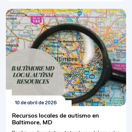
sentirte feliz y orgulloso, y al siguiente, puedes
sentirte perdido, enojado y confundido. Se
necesita una aldea para criar a un niño, como
dice el dicho, y eso es especialmente cierto
cuando tienes un hijo […]
10 de abril de 2026
Recursos locales de autismo en
Baltimore, MD