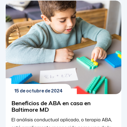
retos a los que se enfrentan. El principal
tratamiento para los niños del espectro autista
se conoce como análisis conductual aplicado, o
terapia ABA. Este método adopta un enfoque
basado en la ciencia para el comportamiento y
el aprendizaje [...]
15 de octubre de 2024
Beneficios de ABA en casa en
Baltimore MD
El análisis conductual aplicado, o terapia ABA,