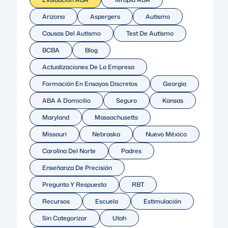
Arizona
Aspergers
Autismo
Causas Del Autismo
Test De Autismo
BCBA
Blog
Actualizaciones De La Empresa
Formación En Ensayos Discretos
Georgia
ABA A Domicilio
Seguro
Kansas
Maryland
Massachusetts
Missouri
Nebraska
Nuevo México
Carolina Del Norte
Padres
Enseñanza De Precisión
Pregunta Y Respuesta
RBT
Recursos
Escuela
Estimulación
Sin Categorizar
Utah