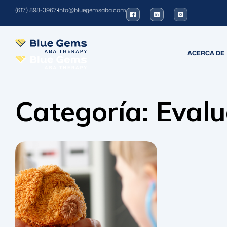
(617) 898-3967
info@bluegemsaba.com
ACERCA DE
Categoría:
Eval