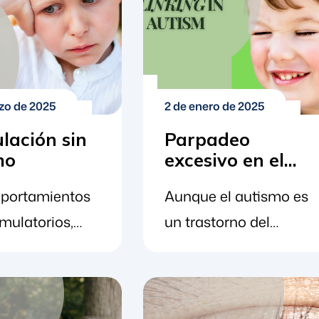
zo de 2025
2 de enero de 2025
lación sin
Parpadeo
mo
excesivo en el
autismo
portamientos
Aunque el autismo es
mulatorios,
un trastorno del
 conocidos
neurodesarrollo que
timming", se
afecta a las personas
 habitualmente
de formas muy