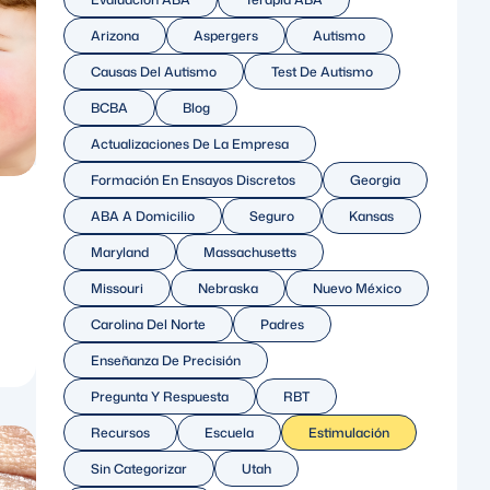
Arizona
Aspergers
Autismo
Causas Del Autismo
Test De Autismo
BCBA
Blog
Actualizaciones De La Empresa
Formación En Ensayos Discretos
Georgia
ABA A Domicilio
Seguro
Kansas
Maryland
Massachusetts
Missouri
Nebraska
Nuevo México
Carolina Del Norte
Padres
Enseñanza De Precisión
Pregunta Y Respuesta
RBT
Recursos
Escuela
Estimulación
Sin Categorizar
Utah