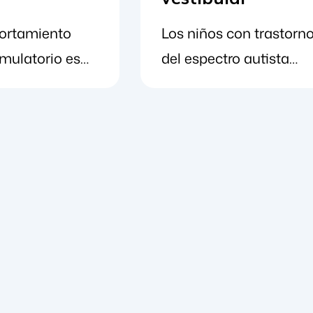
dientemente
hace todos los días. Si
ortamiento
Los niños con trastorn
capacidades.
te sientes nervioso, por
mulatorio es
del espectro autista
sonas
ejemplo, puede que [...]
 los niños con
(TEA) y otros
s, por ejemplo,
o del espectro
trastornos del
dar golpecitos
(TEA), TDAH y
neurodesarrollo, como
dedos o agitar
astornos suelen
el TDAH, suelen tener
ra regular sus
dificultades para
es y calmarse.
regular sus emociones.
mulación, como
En respuesta, exhiben
noce, es
lo que se conoce como
 un
conductas
amiento que
autoestimulatorias