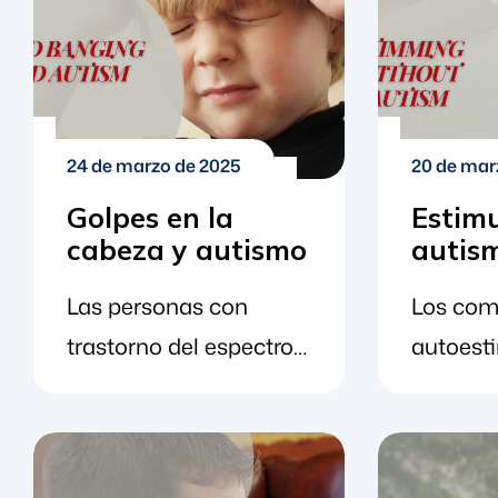
24 de marzo de 2025
20 de mar
Golpes en la
Estimu
cabeza y autismo
autis
Las personas con
Los com
trastorno del espectro
autoesti
autista (TEA) procesan
también
las cosas de forma
como "s
diferente a los demás.
asocian