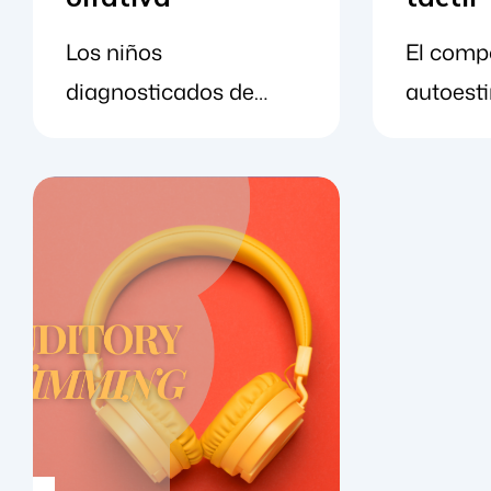
la forma en que los
indepen
Los niños
El comp
niños aprenden el
de sus 
diagnosticados de
autoesti
mundo que les rodea.
Las per
trastorno del espectro
algo que
Con el tiempo, los
nerviosa
autista (TEA) suelen
trastorn
niños [...]
pueden 
tener dificultades para
autista 
con los 
comprender y expresar
otros tr
[...]
sus propias emociones.
hacer pa
Cuando se sienten
emocion
abrumados, entonces,
La esti
pueden expresarse y
se la co
trabajar para
también
autorregularse a través
comport