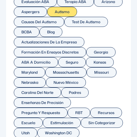
Evaluación ABA
Terapia ABA
Arizona
Aspergers
Autismo
Causas Del Autismo
Test De Autismo
BCBA
Blog
Actualizaciones De La Empresa
Formación En Ensayos Discretos
Georgia
ABA A Domicilio
Seguro
Kansas
Maryland
Massachusetts
Missouri
Nebraska
Nuevo México
Carolina Del Norte
Padres
Enseñanza De Precisión
Pregunta Y Respuesta
RBT
Recursos
Escuela
Estimulación
Sin Categorizar
Utah
Washington DC