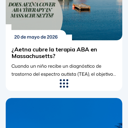
20 de mayo de 2026
¿Aetna cubre la terapia ABA en
Massachusetts?
Cuando un niño recibe un diagnóstico de
trastorno del espectro autista (TEA), el objetivo
principal para muchas familias es obtener una
intervención eficaz y basada en la evidencia lo
más rápido posible. Durante décadas, el análisis
conductual aplicado (terapia ABA) ha sido
reconocido por la comunidad médica como el
estándar de oro en la atención del autismo. Al