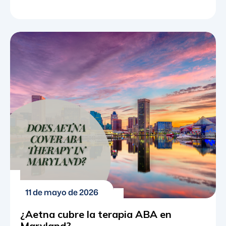
recomendado para niños diagnosticados con
trastorno del espectro autista (TEA). Como un
enfoque basado en la evidencia para el
aprendizaje y el comportamiento, se enfoca en
ayudar a los niños a desarrollar habilidades
sociales, de comunicación y de la vida diaria
críticas. Dado que la terapia ABA está
altamente personalizada, puede ser intensiva, a
veces involucrando hasta 40 […]
11 de mayo de 2026
¿Aetna cubre la terapia ABA en
Maryland?