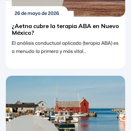
26 de mayo de 2026
¿Aetna cubre la terapia ABA en Nuevo
México?
El análisis conductual aplicado (terapia ABA) es
a menudo la primera y más vital
recomendación para los niños diagnosticados
con trastorno del espectro autista (TEA). Como
el estándar de oro del tratamiento para la
comunidad autista, la terapia ABA es un
enfoque basado en la evidencia centrado en el
comportamiento y el aprendizaje. Ayuda a los
niños a desarrollar las habilidades sociales, de
comunicación y de la vida diaria necesarias
para […]