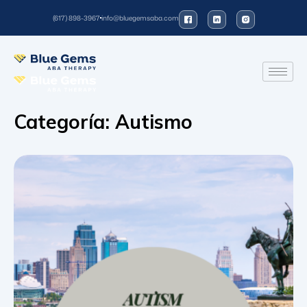
(617) 898-3967
info@bluegemsaba.com
Categoría:
Autismo