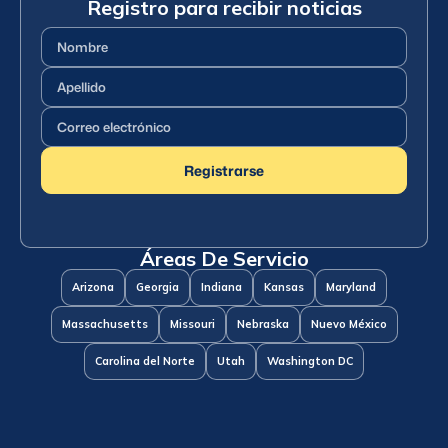
Registro para recibir noticias
Nombre
(Requerido)
Apellido
(Requerido)
Correo
electrónico
(Requerido)
Registrarse
Áreas De Servicio
Arizona
Georgia
Indiana
Kansas
Maryland
Massachusetts
Missouri
Nebraska
Nuevo México
Carolina del Norte
Utah
Washington DC