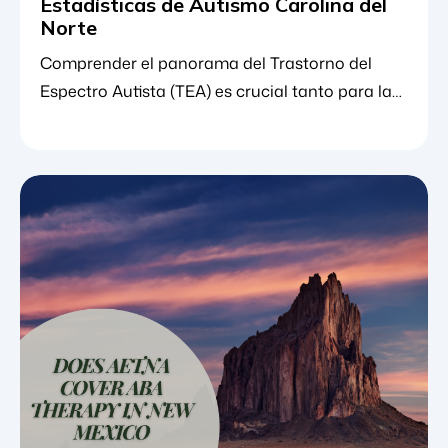
Estadísticas de Autismo Carolina del
Norte
Comprender el panorama del Trastorno del
Espectro Autista (TEA) es crucial tanto para las
familias, como para los educadores y los
proveedores de atención médica. En Carolina
del Norte, seguir de cerca las estadísticas sobre
el autismo moldea cómo las comunidades
asignan recursos, cómo las escuelas
desarrollan programas de educación especial y
cómo marcos terapéuticos especializados
como el análisis conductual aplicado (terapia
ABA) se adaptan para satisfacer la creciente
necesidad. […]