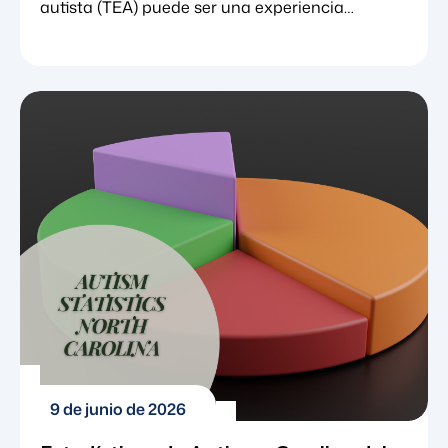
autista (TEA) puede ser una experiencia
abrumadora para las familias. En medio de la
gestión de citas, la comprensión de los cambios
de comportamiento y la investigación de
opciones terapéuticas, muchos padres
encuentran consuelo al observar el panorama
general. Comprender los datos y las tendencias
detrás de una condición puede proporcionar un
sentido vital de perspectiva, tranquilizando a las
familias […]
9 de junio de 2026