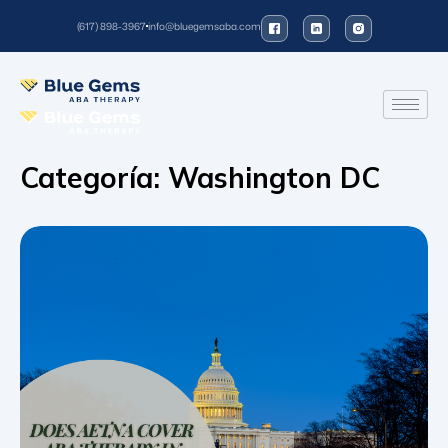
(617) 898-3967
info@bluegemsaba.com
Categoría:
Washington DC