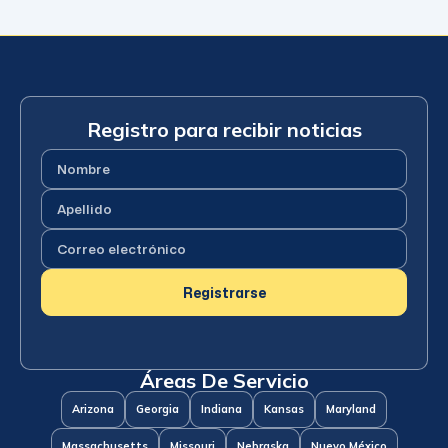
Registro para recibir noticias
Nombre
(Requerido)
Apellido
(Requerido)
Correo
electrónico
(Requerido)
Registrarse
Áreas De Servicio
Arizona
Georgia
Indiana
Kansas
Maryland
Massachusetts
Missouri
Nebraska
Nuevo México