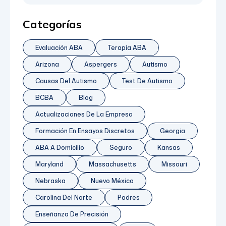
Ya sea que a su hijo le hayan diagnosticado TEA
recientemente o que el diagnóstico haya sido
Categorías
hace algún tiempo [...]
Evaluación ABA
Terapia ABA
Arizona
Aspergers
Autismo
Causas Del Autismo
Test De Autismo
BCBA
Blog
Actualizaciones De La Empresa
Formación En Ensayos Discretos
Georgia
ABA A Domicilio
Seguro
Kansas
Maryland
Massachusetts
Missouri
Nebraska
Nuevo México
Carolina Del Norte
Padres
Enseñanza De Precisión