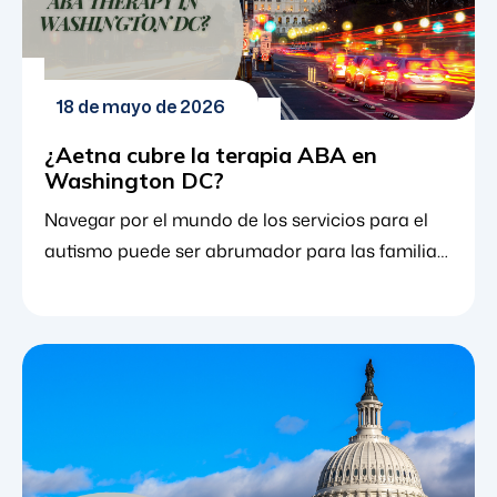
18 de mayo de 2026
¿Aetna cubre la terapia ABA en
Washington DC?
Navegar por el mundo de los servicios para el
autismo puede ser abrumador para las familias
en la capital de la nación. Una de las preguntas
más frecuentes que hacen los padres es cómo
financiarán la atención esencial que necesita
su hijo. Si usted es titular de una póliza de Aetna
que vive en Washington D.C., probablemente
quiera saber: ¿Cubre Aetna el análisis
conductual aplicado […]