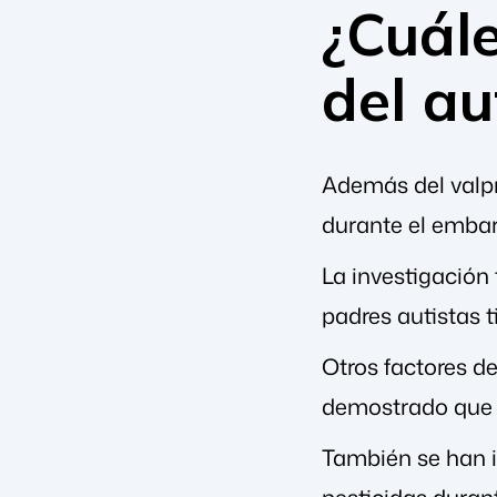
¿Cuále
del a
Además del valpr
durante el embar
La investigación
padres autistas 
Otros factores d
demostrado que a
También se han i
pesticidas duran