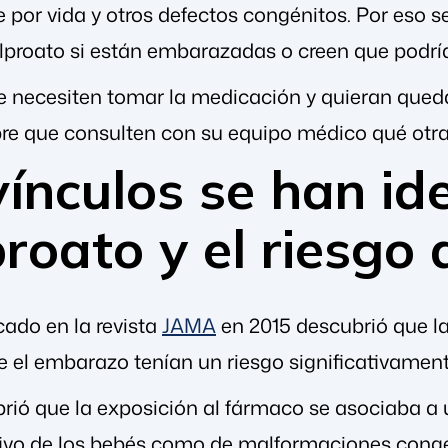
e por vida y otros defectos congénitos. Por eso
lproato si están embarazadas o creen que podr
e necesiten tomar la medicación y quieran que
pre que consulten con su equipo médico qué otras
ínculos se han ide
proato y el riesgo
cado en la revista
JAMA
en 2015 descubrió que 
e el embarazo tenían un riesgo significativament
brió que la exposición al fármaco se asociaba a 
tivo de los bebés como de malformaciones congé