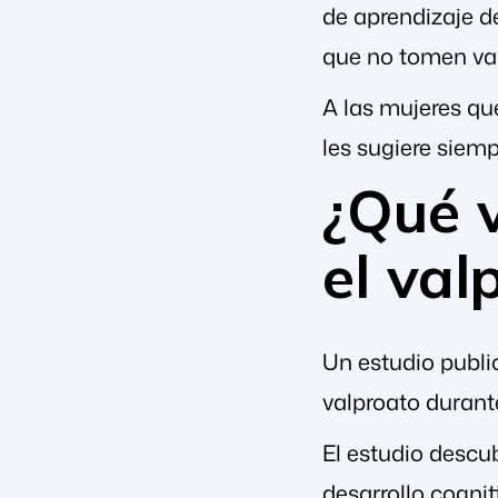
de aprendizaje d
que no tomen va
A las mujeres qu
les sugiere siem
¿Qué v
el val
Un estudio publi
valproato durant
El estudio descu
desarrollo cogni