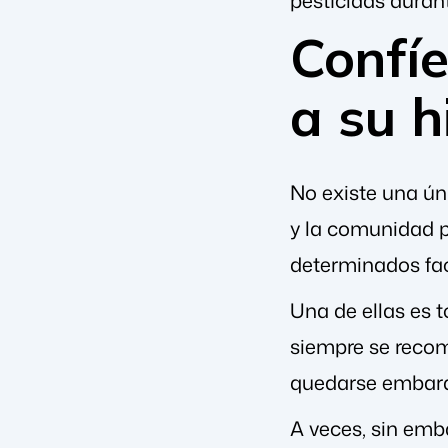
Confí
a su h
No existe una ún
y la comunidad pr
determinados fac
Una de ellas es 
siempre se reco
quedarse embar
A veces, sin emb