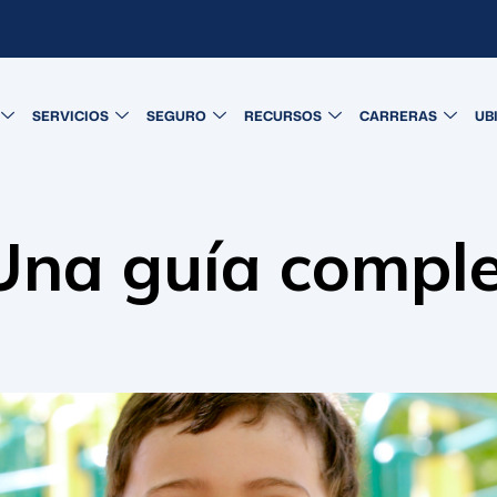
SERVICIOS
SEGURO
RECURSOS
CARRERAS
UB
Una guía comple