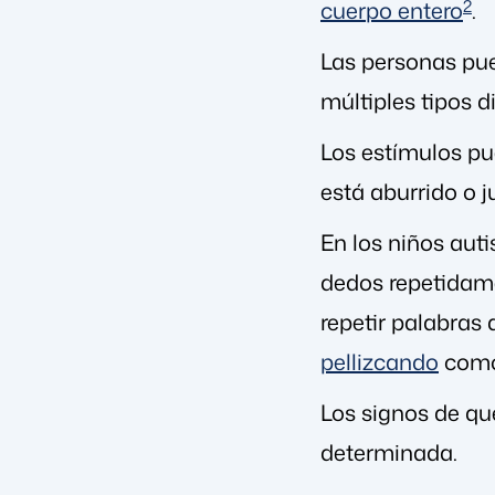
cuerpo entero
2
.
Las personas pue
múltiples tipos d
Los estímulos pue
está aburrido o j
En los niños auti
dedos repetidame
repetir palabras
pellizcando
como 
Los signos de q
determinada.