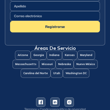
Apellido
(Requerido)
Correo
electrónico
(Requerido)
Registrarse
Áreas De Servicio
Arizona
Georgia
Indiana
Kansas
Maryland
Massachusetts
Missouri
Nebraska
Nuevo México
Carolina del Norte
Utah
Washington DC
Términos y Condiciones
política de privacidad