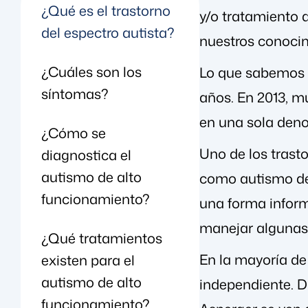
¿Qué es el trastorno
y/o tratamiento d
del espectro autista?
nuestros conocim
¿Cuáles son los
Lo que sabemos d
síntomas?
años. En 2013, m
en una sola deno
¿Cómo se
Uno de los tras
diagnostica el
autismo de alto
como autismo de 
funcionamiento?
una forma informa
manejar algunas 
¿Qué tratamientos
En la mayoría de
existen para el
autismo de alto
independiente. D
funcionamiento?