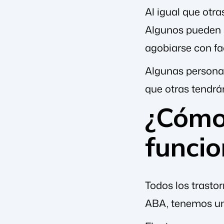
Al igual que otr
Algunos pueden r
agobiarse con fac
Algunas personas
que otras tendrá
¿Cómo 
funci
Todos los trasto
ABA, tenemos u