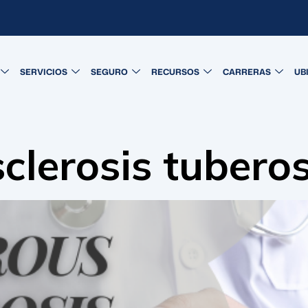
SERVICIOS
SEGURO
RECURSOS
CARRERAS
UB
sclerosis tuber