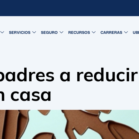
SERVICIOS
SEGURO
RECURSOS
CARRERAS
UB
padres a reducir
n casa