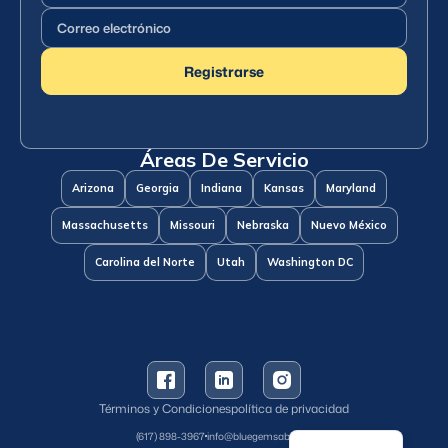
Correo
electrónico
(Requerido)
Registrarse
Áreas De Servicio
Arizona
Georgia
Indiana
Kansas
Maryland
Massachusetts
Missouri
Nebraska
Nuevo México
Carolina del Norte
Utah
Washington DC
Términos y Condiciones
política de privacidad
English
(617) 898-3967
info@bluegemsaba.com