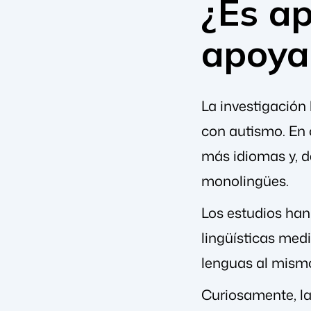
¿Es a
apoyar
La investigación
con autismo. En 
más idiomas y, 
monolingües.
Los estudios han
lingüísticas med
lenguas al mismo
Curiosamente, la