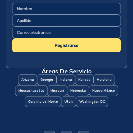
Nombre
(Requerido)
Apellido
(Requerido)
Correo
electrónico
(Requerido)
Registrarse
Áreas De Servicio
Arizona
Georgia
Indiana
Kansas
Maryland
Massachusetts
Missouri
Nebraska
Nuevo México
Carolina del Norte
Utah
Washington DC