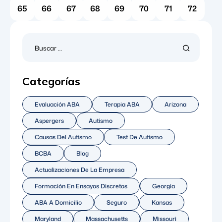
65
66
67
68
69
70
71
72
Categorías
Evaluación ABA
Terapia ABA
Arizona
Aspergers
Autismo
Causas Del Autismo
Test De Autismo
BCBA
Blog
Actualizaciones De La Empresa
Formación En Ensayos Discretos
Georgia
ABA A Domicilio
Seguro
Kansas
Maryland
Massachusetts
Missouri