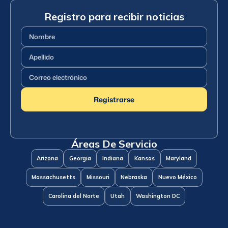
Registro para recibir noticias
Nombre
(Requerido)
Apellido
(Requerido)
Correo
electrónico
(Requerido)
Registrarse
Áreas De Servicio
Arizona
Georgia
Indiana
Kansas
Maryland
Massachusetts
Missouri
Nebraska
Nuevo México
Carolina del Norte
Utah
Washington DC