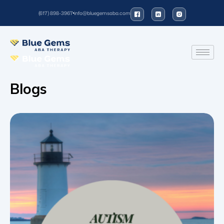
(617) 898-3967
info@bluegemsaba.com
Blogs