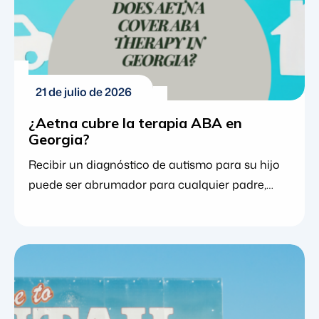
21 de julio de 2026
¿Aetna cubre la terapia ABA en
Georgia?
Recibir un diagnóstico de autismo para su hijo
puede ser abrumador para cualquier padre,
especialmente al intentar comprender cómo
apoyar mejor el desarrollo de su hijo. Para
muchas familias, el análisis conductual
aplicado (terapia ABA) es el estándar de oro,
proporcionando un enfoque basado en
evidencia que ayuda a los niños a desarrollar