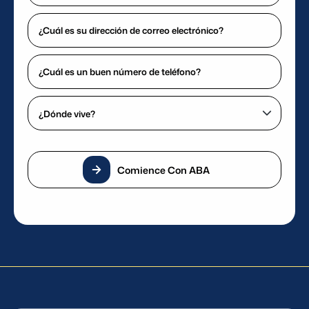
su
¿Cuál
nombre?
es
(Requerido)
su
¿Cuál
dirección
es
de
un
¿Dónde
correo
buen
vive?
electrónico?
número
(Requerido)
(Requerido)
de
teléfono?
Comience Con ABA
(Requerido)