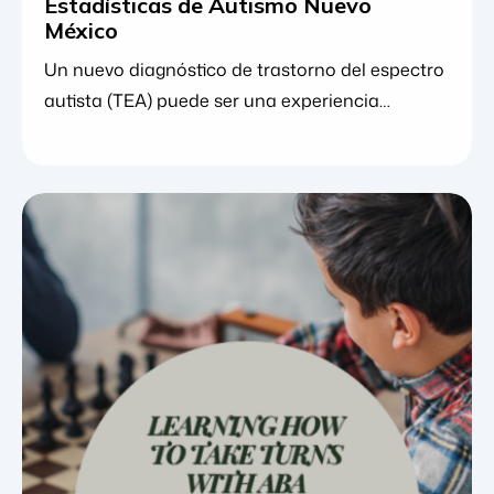
Estadísticas de Autismo Nuevo
México
Un nuevo diagnóstico de trastorno del espectro
autista (TEA) puede ser una experiencia
abrumadora para las familias. En medio de la
gestión de citas, la comprensión de los cambios
de comportamiento y la investigación de
opciones terapéuticas, muchos padres
encuentran consuelo al observar el panorama
general. Comprender los datos y las tendencias
detrás de una condición puede proporcionar un
sentido vital de perspectiva, tranquilizando a las
familias […]