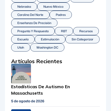
Nebraska
Nuevo México
Carolina Del Norte
Padres
Enseñanza De Precisión
Pregunta Y Respuesta
RBT
Recursos
Escuela
Estimulación
Sin Categorizar
Utah
Washington DC
Artículos Recientes
Estadísticas De Autismo En
Massachusetts
5 de agosto de 2026