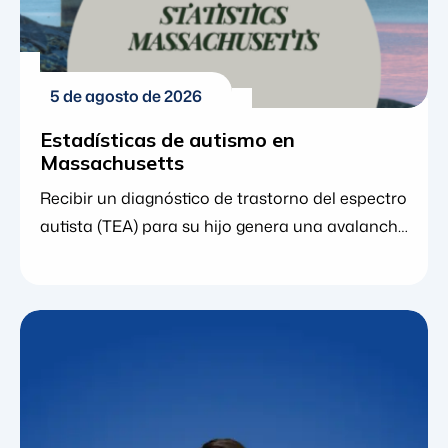
5 de agosto de 2026
Estadísticas de autismo en
Massachusetts
Recibir un diagnóstico de trastorno del espectro
autista (TEA) para su hijo genera una avalancha
de emociones. A medida que analiza los
siguientes pasos, encontrar los recursos
adecuados y comprender a la comunidad en
general que lo rodea resulta sumamente
empoderador. Si vive en el Estado de la Bahía,
está muy lejos de estar solo. De hecho, los datos
locales y nacionales muestran