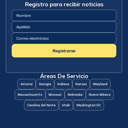
Registro para recibir noticias
Nombre
(Requerido)
Apellido
(Requerido)
Correo
electrónico
(Requerido)
Registrarse
Áreas De Servicio
Arizona
Georgia
Indiana
Kansas
Maryland
Massachusetts
Missouri
Nebraska
Nuevo México
Carolina del Norte
Utah
Washington DC