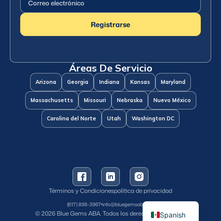
electrónico
(Requerido)
Registrarse
Áreas De Servicio
Arizona
Georgia
Indiana
Kansas
Maryland
Massachusetts
Missouri
Nebraska
Nuevo México
Carolina del Norte
Utah
Washington DC
Términos y Condiciones
política de privacidad
English
(617) 898-3967
info@bluegemsaba.com
© 2026 Blue Gems ABA. Todos los derechos reservados.
Spanish