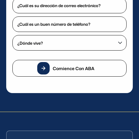
¿Cuál
nombre?
es
(Requerido)
su
¿Cuál
dirección
es
de
un
¿Dónde
correo
buen
vive?
electrónico?
número
(Requerido)
(Requerido)
de
teléfono?
Comience Con ABA
(Requerido)