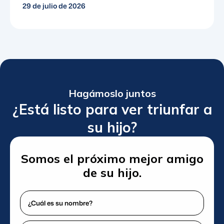
29 de julio de 2026
Hagámoslo juntos
¿Está listo para ver triunfar a
su hijo?
Somos el próximo mejor amigo
de su hijo.
¿Cuál
es
su