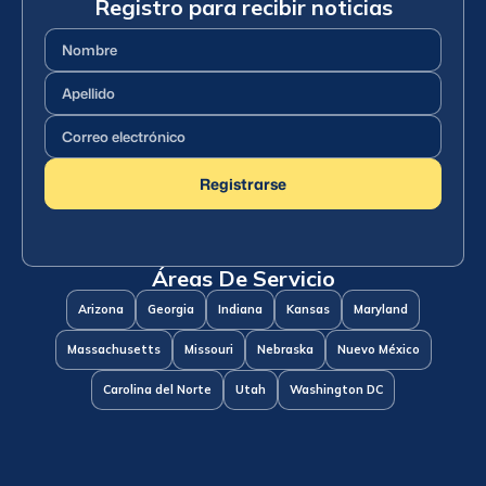
Registro para recibir noticias
Nombre
(Requerido)
Apellido
(Requerido)
Correo
electrónico
(Requerido)
Registrarse
Áreas De Servicio
Arizona
Georgia
Indiana
Kansas
Maryland
Massachusetts
Missouri
Nebraska
Nuevo México
Carolina del Norte
Utah
Washington DC