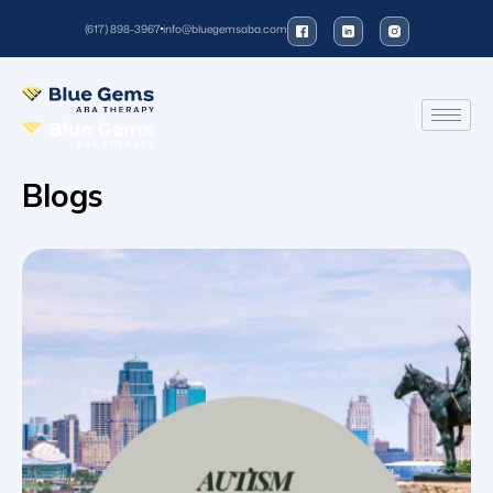
(617) 898-3967
info@bluegemsaba.com
Blogs