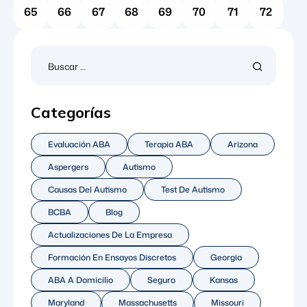
65
66
67
68
69
70
71
72
Categorías
Evaluación ABA
Terapia ABA
Arizona
Aspergers
Autismo
Causas Del Autismo
Test De Autismo
BCBA
Blog
Actualizaciones De La Empresa
Formación En Ensayos Discretos
Georgia
ABA A Domicilio
Seguro
Kansas
Maryland
Massachusetts
Missouri