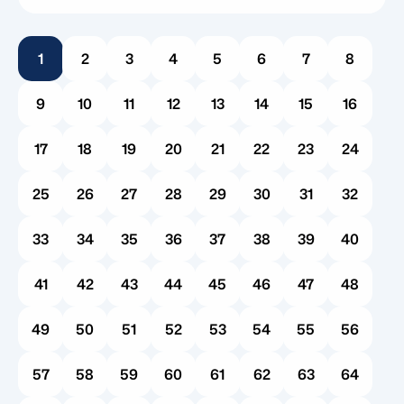
bien un diagnóstico abre la puerta a
intervenciones que cambian la vida, como el
1
2
3
4
5
6
7
8
análisis conductual aplicado (terapia ABA),
también introduce una serie de obstáculos
9
10
11
12
13
14
15
16
administrativos. Para muchas familias, la
primera pregunta que sigue es una cuestión
17
18
19
20
21
22
23
24
práctica de […]
25
26
27
28
29
30
31
32
33
34
35
36
37
38
39
40
41
42
43
44
45
46
47
48
49
50
51
52
53
54
55
56
57
58
59
60
61
62
63
64