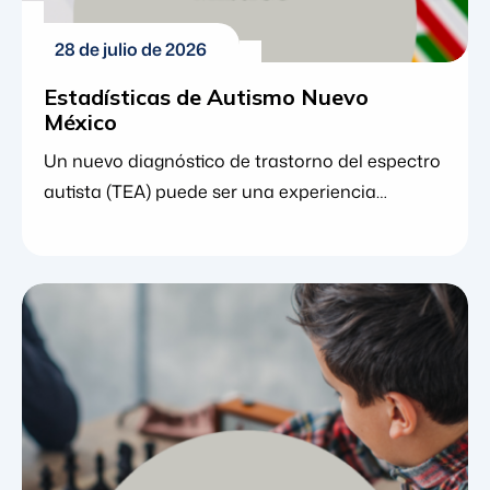
28 de julio de 2026
Estadísticas de Autismo Nuevo
México
Un nuevo diagnóstico de trastorno del espectro
autista (TEA) puede ser una experiencia
abrumadora para las familias. En medio de la
gestión de citas, la comprensión de los cambios
de comportamiento y la investigación de
opciones terapéuticas, muchos padres
encuentran consuelo al observar el panorama
general. Comprender los datos y las tendencias
detrás de una condición puede proporcionar un
sentido vital de perspectiva, tranquilizando a las
familias […]