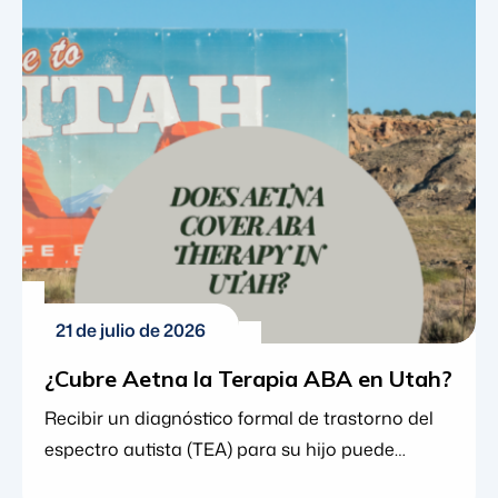
aplicado (terapia ABA) es el estándar de oro,
proporcionando un enfoque basado en
evidencia que ayuda a los niños a desarrollar
habilidades vitales de comunicación, sociales y
de la vida diaria. Sin embargo, debido a […]
21 de julio de 2026
¿Cubre Aetna la Terapia ABA en Utah?
Recibir un diagnóstico formal de trastorno del
espectro autista (TEA) para su hijo puede
generar una mezcla de claridad y ansiedad. Si