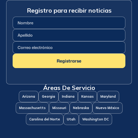
Registro para recibir noticias
Nombre
(Requerido)
Apellido
(Requerido)
Correo
electrónico
(Requerido)
Registrarse
Áreas De Servicio
Arizona
Georgia
Indiana
Kansas
Maryland
Massachusetts
Missouri
Nebraska
Nuevo México
Carolina del Norte
Utah
Washington DC