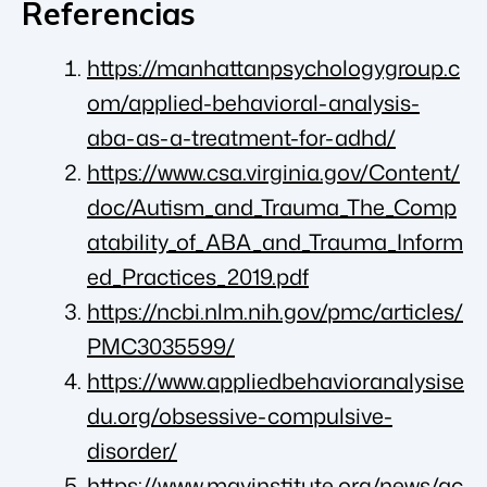
Referencias
https://manhattanpsychologygroup.c
om/applied-behavioral-analysis-
aba-as-a-treatment-for-adhd/
https://www.csa.virginia.gov/Content/
doc/Autism_and_Trauma_The_Comp
atability_of_ABA_and_Trauma_Inform
ed_Practices_2019.pdf
https://ncbi.nlm.nih.gov/pmc/articles/
PMC3035599/
https://www.appliedbehavioranalysise
du.org/obsessive-compulsive-
disorder/
https://www.mayinstitute.org/news/ac