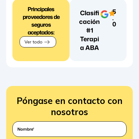
Principales
5
Clasifi
proveedores de
.
cación
0
seguros
#1
aceptados:
Terapi
Ver todo
a ABA
Póngase en contacto con
nosotros
¿Cuál
es