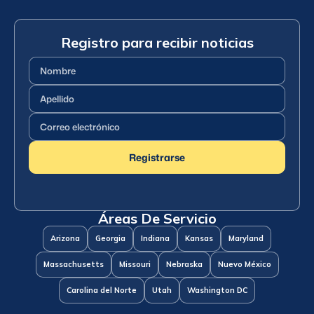
Registro para recibir noticias
Nombre
(Requerido)
Apellido
(Requerido)
Correo
electrónico
(Requerido)
Registrarse
Áreas De Servicio
Arizona
Georgia
Indiana
Kansas
Maryland
Massachusetts
Missouri
Nebraska
Nuevo México
Carolina del Norte
Utah
Washington DC