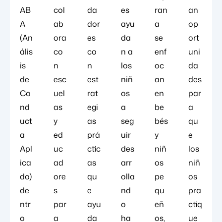
AB
col
da
es
ran
an
A
ab
dor
ayu
a
op
(An
ora
es
da
se
ort
ális
co
co
n a
enf
uni
is
n
n
los
oc
da
de
esc
est
niñ
an
des
Co
uel
rat
os
en
par
nd
as
egi
a
be
a
uct
y
as
seg
bés
qu
a
ed
prá
uir
y
e
Apl
uc
ctic
des
niñ
los
ica
ad
as
arr
os
niñ
do)
ore
qu
olla
pe
os
de
s
e
nd
qu
pra
ntr
par
ayu
o
eñ
ctiq
o
a
da
ha
os,
ue