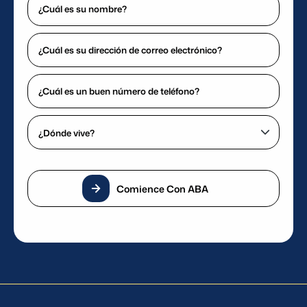
cuidadosamente seleccionados,
es
minuciosamente evaluados y
su
comprometidos a brindar una atención
¿Cuál
nombre?
es
excepcional.
(Requerido)
su
¿Cuál
dirección
es
de
un
¿Dónde
correo
buen
vive?
electrónico?
número
(Requerido)
(Requerido)
de
teléfono?
Comience Con ABA
(Requerido)