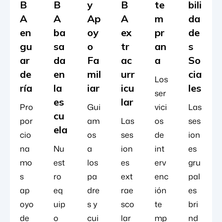
B
B
y
B
te
bili
A
A
Ap
A
m
da
en
ba
oy
ex
pr
de
gu
sa
o
tr
an
s
ar
da
Fa
ac
a
So
de
en
mil
urr
cia
Los
ría
la
iar
icu
les
ser
es
lar
Pro
Gui
vici
Las
cu
por
am
Las
os
ses
ela
cio
os
ses
de
ion
na
Nu
a
ion
int
es
mo
est
los
es
erv
gru
s
ro
pa
ext
enc
pal
ap
eq
dre
rae
ión
es
oyo
uip
s y
sco
te
bri
de
o
cui
lar
mp
nd