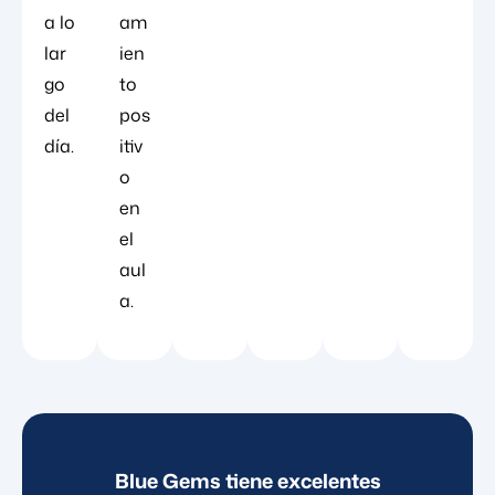
a lo
am
lar
ien
go
to
del
pos
día.
itiv
o
en
el
aul
a.
se
Blue Gems tiene excelentes