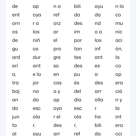
de
ap
n a
bili
ayu
n la
ent
oya
ref
da
da
co
orn
r a
orz
des
nd
mu
os
los
ar
im
o a
nic
de
niñ
el
por
los
aci
gu
os
pro
tan
inf
ón,
ard
dur
gre
tes
ant
la
erí
ant
so
des
es
co
a,
e la
en
pu
a
op
tra
jor
cas
és
des
era
baj
na
a y
del
arr
ció
an
da
ap
día
olla
n y
do
esc
oya
esc
r
la
jun
ola
r el
ola
ha
int
to
r,
des
r,
bili
era
al
ayu
arr
ref
da
cci