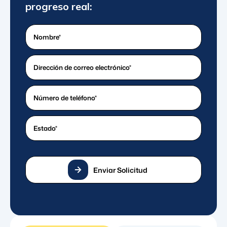
progreso real:
Nombre
(Requerido)
¿Cuál
es
su
¿Cuál
dirección
es
de
un
Estado
(Requerido)
correo
buen
electrónico?
número
(Requerido)
de
teléfono?
Enviar Solicitud
(Requerido)