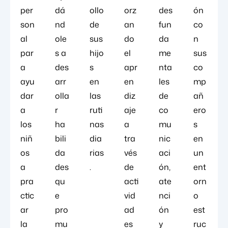
per
dá
ollo
orz
des
ón
son
nd
de
an
fun
co
al
ole
sus
do
da
n
par
s a
hijo
el
me
sus
a
des
s
apr
nta
co
ayu
arr
en
en
les
mp
dar
olla
las
diz
de
añ
a
r
ruti
aje
co
ero
los
ha
nas
a
mu
s
niñ
bili
dia
tra
nic
en
os
da
rias
vés
aci
un
a
des
.
de
ón,
ent
pra
qu
acti
ate
orn
ctic
e
vid
nci
o
ar
pro
ad
ón
est
la
mu
es
y
ruc