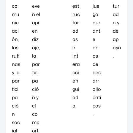
co
eve
est
jue
tur
mu
n el
ruc
go
ad
nic
apr
tur
dur
o y
aci
en
ad
ant
de
ón,
diz
as
e
ap
las
aje,
e
añ
oyo
ruti
la
int
os
.
nas
par
era
de
y la
tici
cci
des
par
pa
ón
arr
tici
ció
gui
ollo
pa
n y
ad
críti
ció
el
a.
cos
n
co
.
soc
mp
ial
ort