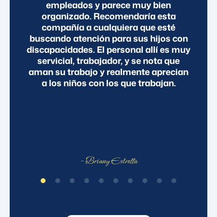
jo
empleados y parece muy bien
do
organizado. Recomendaría esta
u
compañía a cualquiera que esté
buscando atención para sus hijos con
discapacidades. El personal allí es muy
p
servicial, trabajador, y se nota que
t
aman su trabajo y realmente aprecian
a los niños con los que trabajan.
e
- Briany Estrella