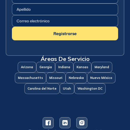
Apellido
(Requerido)
Correo
electrónico
(Requerido)
Registrarse
Áreas De Servicio
Arizona
Georgia
Indiana
Kansas
Maryland
Massachusetts
Missouri
Nebraska
Nuevo México
Carolina del Norte
Utah
Washington DC