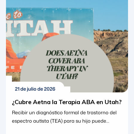
aplicado (terapia ABA) es el estándar de oro,
proporcionando un enfoque basado en
evidencia que ayuda a los niños a desarrollar
habilidades vitales de comunicación, sociales y
de la vida diaria. Sin embargo, debido a […]
21 de julio de 2026
¿Cubre Aetna la Terapia ABA en Utah?
Recibir un diagnóstico formal de trastorno del
espectro autista (TEA) para su hijo puede
generar una mezcla de claridad y ansiedad. Si