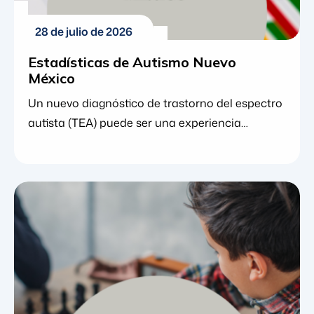
28 de julio de 2026
Estadísticas de Autismo Nuevo
México
Un nuevo diagnóstico de trastorno del espectro
autista (TEA) puede ser una experiencia
abrumadora para las familias. En medio de la
gestión de citas, la comprensión de los cambios
de comportamiento y la investigación de
opciones terapéuticas, muchos padres
encuentran consuelo al observar el panorama
general. Comprender los datos y las tendencias
detrás de una condición puede proporcionar un
sentido vital de perspectiva, tranquilizando a las
familias […]