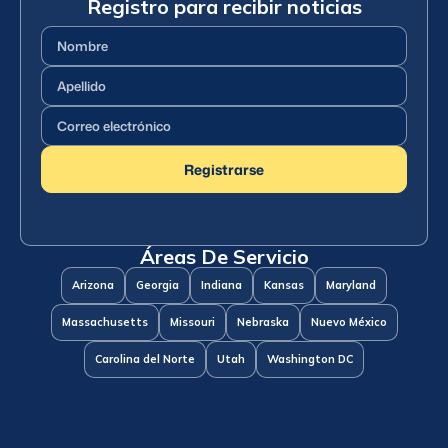
Registro para recibir noticias
Nombre
(Requerido)
Apellido
(Requerido)
Correo
electrónico
(Requerido)
Registrarse
Áreas De Servicio
Arizona
Georgia
Indiana
Kansas
Maryland
Massachusetts
Missouri
Nebraska
Nuevo México
Carolina del Norte
Utah
Washington DC