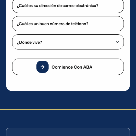
¿Cuál
nombre?
es
(Requerido)
su
¿Cuál
dirección
es
de
un
¿Dónde
correo
buen
vive?
electrónico?
número
(Requerido)
(Requerido)
de
teléfono?
Comience Con ABA
(Requerido)