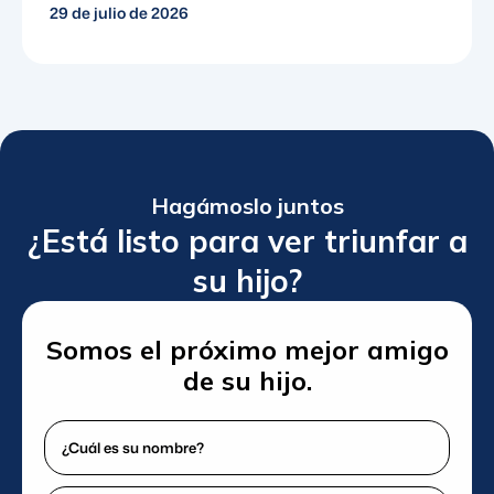
29 de julio de 2026
Hagámoslo juntos
¿Está listo para ver triunfar a
su hijo?
Somos el próximo mejor amigo
de su hijo.
¿Cuál
es
su