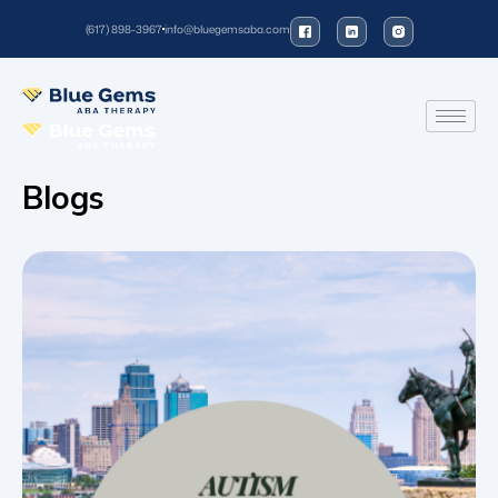
(617) 898-3967
info@bluegemsaba.com
Blogs