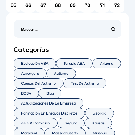
65
66
67
68
69
70
71
72
Categorías
Evaluación ABA
Terapia ABA
Arizona
Aspergers
Autismo
Causas Del Autismo
Test De Autismo
BCBA
Blog
Actualizaciones De La Empresa
Formación En Ensayos Discretos
Georgia
ABA A Domicilio
Seguro
Kansas
Maryland
Massachusetts
Missouri