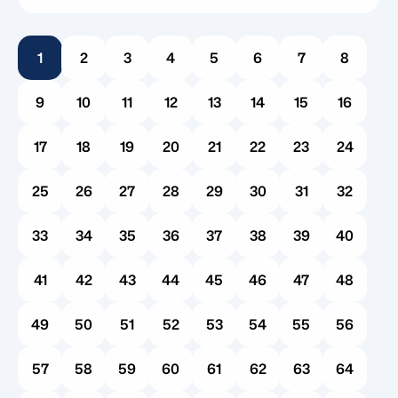
bien un diagnóstico abre la puerta a
intervenciones que cambian la vida, como el
1
2
3
4
5
6
7
8
análisis conductual aplicado (terapia ABA),
también introduce una serie de obstáculos
9
10
11
12
13
14
15
16
administrativos. Para muchas familias, la
primera pregunta que sigue es una cuestión
17
18
19
20
21
22
23
24
práctica de […]
25
26
27
28
29
30
31
32
33
34
35
36
37
38
39
40
41
42
43
44
45
46
47
48
49
50
51
52
53
54
55
56
57
58
59
60
61
62
63
64